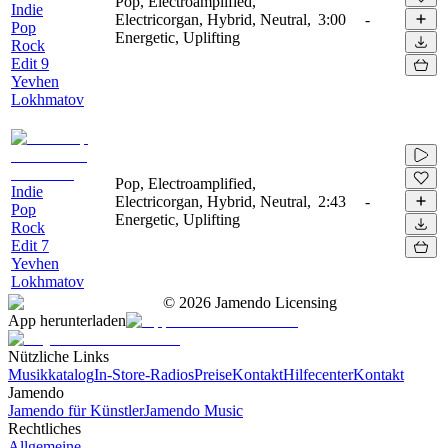
Pop, Electroamplified,
Indie
Electricorgan, Hybrid, Neutral,
3:00
-
Pop
Energetic, Uplifting
Rock
Edit 9
Yevhen
Lokhmatov
Pop, Electroamplified,
Indie
Electricorgan, Hybrid, Neutral,
2:43
-
Pop
Energetic, Uplifting
Rock
Edit 7
Yevhen
Lokhmatov
©
2026
Jamendo Licensing
App herunterladen
Nützliche Links
Musikkatalog
In-Store-Radios
Preise
Kontakt
Hilfecenter
Kontakt
Jamendo
Jamendo für Künstler
Jamendo Music
Rechtliches
Allgemeine