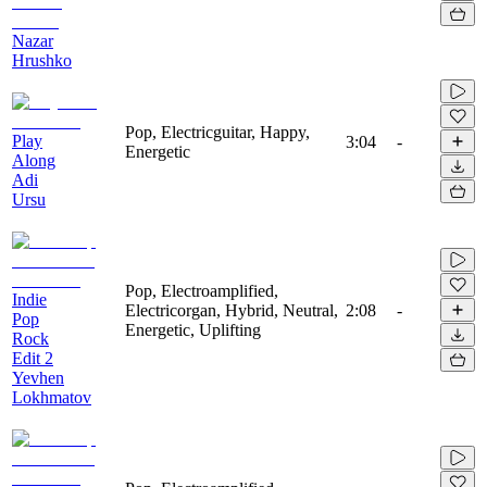
Nazar
Hrushko
Pop, Electricguitar, Happy,
Play
3:04
-
Energetic
Along
Adi
Ursu
Pop, Electroamplified,
Indie
Electricorgan, Hybrid, Neutral,
2:08
-
Pop
Energetic, Uplifting
Rock
Edit 2
Yevhen
Lokhmatov