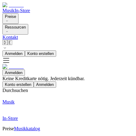
Musik
In-Store
Preise
Ressourcen
Kontakt
🇩🇪
Anmelden
Konto erstellen
Anmelden
Keine Kreditkarte nötig. Jederzeit kündbar.
Konto erstellen
Anmelden
Durchsuchen
Musik
In-Store
Preise
Musikkatalog