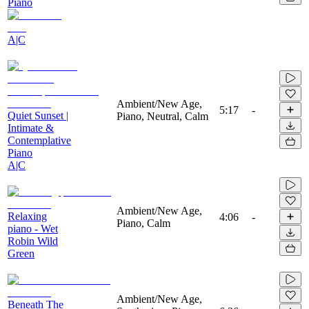
Piano
A|C
Ambient/New Age,
5:17
-
Quiet Sunset |
Piano, Neutral, Calm
Intimate &
Contemplative
Piano
A|C
Ambient/New Age,
Relaxing
4:06
-
Piano, Calm
piano - Wet
Robin Wild
Green
Ambient/New Age,
Beneath The