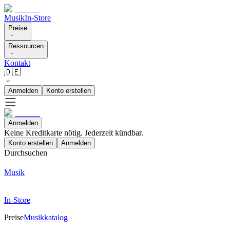
Musik
In-Store
Preise
Ressourcen
Kontakt
🇩🇪
Anmelden
Konto erstellen
Anmelden
Keine Kreditkarte nötig. Jederzeit kündbar.
Konto erstellen
Anmelden
Durchsuchen
Musik
In-Store
Preise
Musikkatalog