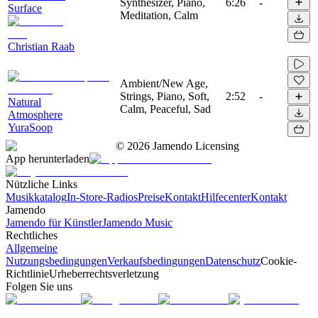
Synthesizer, Piano,
6:26
-
Surface
Meditation, Calm
Christian Raab
Ambient/New Age,
Strings, Piano, Soft,
2:52
-
Natural
Calm, Peaceful, Sad
Atmosphere
YuraSoop
©
2026
Jamendo Licensing
App herunterladen
Nützliche Links
Musikkatalog
In-Store-Radios
Preise
Kontakt
Hilfecenter
Kontakt
Jamendo
Jamendo für Künstler
Jamendo Music
Rechtliches
Allgemeine
Nutzungsbedingungen
Verkaufsbedingungen
Datenschutz
Cookie-
Richtlinie
Urheberrechtsverletzung
Folgen Sie uns