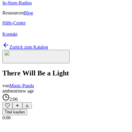
In-Store-Radios
Ressourcen
Blog
Hilfe-Center
Kontakt
Zurück zum Katalog
There Will Be a Light
von
Music-Panda
ambient/new age
2:06
Titel kaufen
0:00