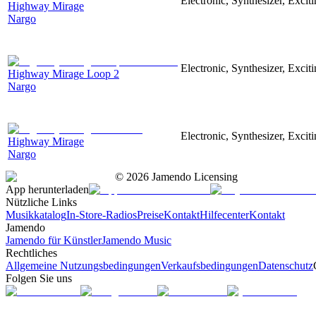
Electronic, Synthesizer, Excit
Highway Mirage
Nargo
Electronic, Synthesizer, Excit
Highway Mirage Loop 2
Nargo
Electronic, Synthesizer, Excit
Highway Mirage
Nargo
©
2026
Jamendo Licensing
App herunterladen
Nützliche Links
Musikkatalog
In-Store-Radios
Preise
Kontakt
Hilfecenter
Kontakt
Jamendo
Jamendo für Künstler
Jamendo Music
Rechtliches
Allgemeine Nutzungsbedingungen
Verkaufsbedingungen
Datenschutz
Folgen Sie uns