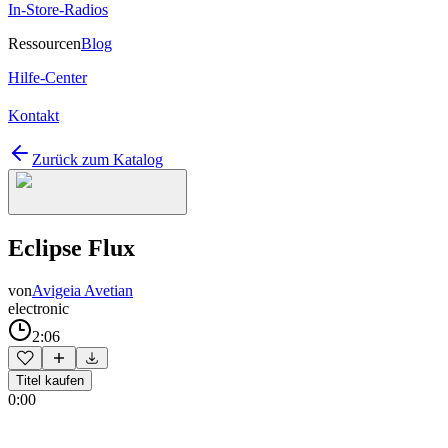
In-Store-Radios
Ressourcen
Blog
Hilfe-Center
Kontakt
Zurück zum Katalog
Eclipse Flux
von
Avigeia Avetian
electronic
2:06
Titel kaufen
0:00