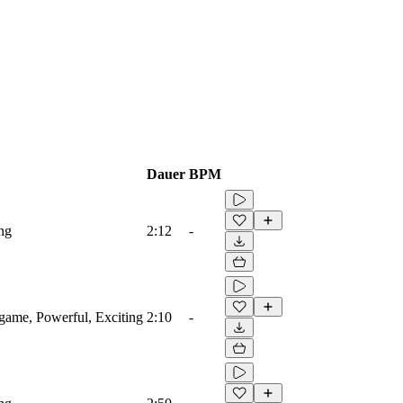
Dauer
BPM
ing
2:12
-
ogame, Powerful, Exciting
2:10
-