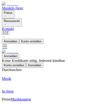
Musik
In-Store
Preise
Ressourcen
Kontakt
🇩🇪
Anmelden
Konto erstellen
Anmelden
Keine Kreditkarte nötig. Jederzeit kündbar.
Konto erstellen
Anmelden
Durchsuchen
Musik
In-Store
Preise
Musikkatalog