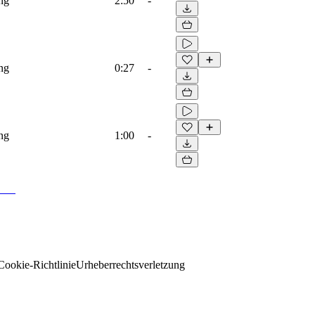
ing
2:50
-
ing
0:27
-
ing
1:00
-
Cookie-Richtlinie
Urheberrechtsverletzung