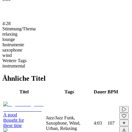
4:28
Stimmung/Thema
relaxing
lounge
Instrumente
saxophone
wind
Weitere Tags
instrumental
Ähnliche Titel
Titel
Tags
Dauer
BPM
A good
Jazz/Jazz Funk,
thought for
Saxophone, Wind,
4:03
107
these time
Urban, Relaxing