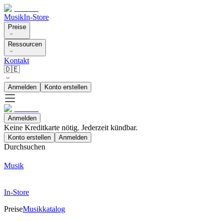
Musik
In-Store
Preise
Ressourcen
Kontakt
🇩🇪
Anmelden
Konto erstellen
Anmelden
Keine Kreditkarte nötig. Jederzeit kündbar.
Konto erstellen
Anmelden
Durchsuchen
Musik
In-Store
Preise
Musikkatalog