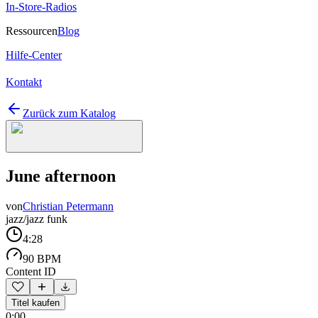
In-Store-Radios
Ressourcen
Blog
Hilfe-Center
Kontakt
Zurück zum Katalog
June afternoon
von
Christian Petermann
jazz/jazz funk
4:28
90 BPM
Content ID
Titel kaufen
0:00