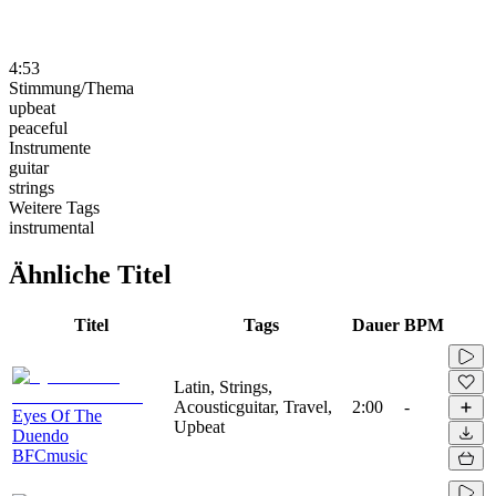
4:53
Stimmung/Thema
upbeat
peaceful
Instrumente
guitar
strings
Weitere Tags
instrumental
Ähnliche Titel
Titel
Tags
Dauer
BPM
Latin, Strings,
Acousticguitar, Travel,
2:00
-
Eyes Of The
Upbeat
Duendo
BFCmusic