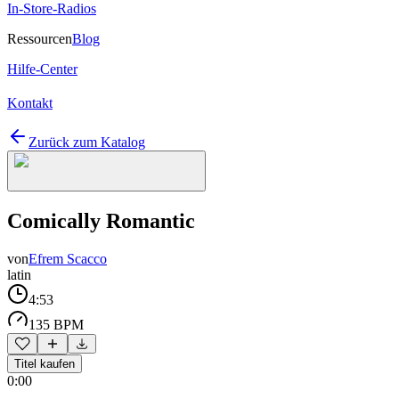
In-Store-Radios
Ressourcen
Blog
Hilfe-Center
Kontakt
Zurück zum Katalog
Comically Romantic
von
Efrem Scacco
latin
4:53
135 BPM
Titel kaufen
0:00