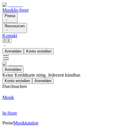
Musik
In-Store
Preise
Ressourcen
Kontakt
🇩🇪
Anmelden
Konto erstellen
Anmelden
Keine Kreditkarte nötig. Jederzeit kündbar.
Konto erstellen
Anmelden
Durchsuchen
Musik
In-Store
Preise
Musikkatalog