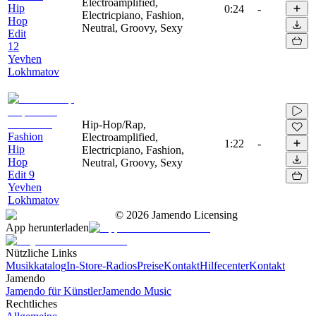
Electroamplified,
Hip
0:24
-
Electricpiano, Fashion,
Hop
Neutral, Groovy, Sexy
Edit
12
Yevhen
Lokhmatov
Hip-Hop/Rap,
Fashion
Electroamplified,
1:22
-
Hip
Electricpiano, Fashion,
Hop
Neutral, Groovy, Sexy
Edit 9
Yevhen
Lokhmatov
©
2026
Jamendo Licensing
App herunterladen
Nützliche Links
Musikkatalog
In-Store-Radios
Preise
Kontakt
Hilfecenter
Kontakt
Jamendo
Jamendo für Künstler
Jamendo Music
Rechtliches