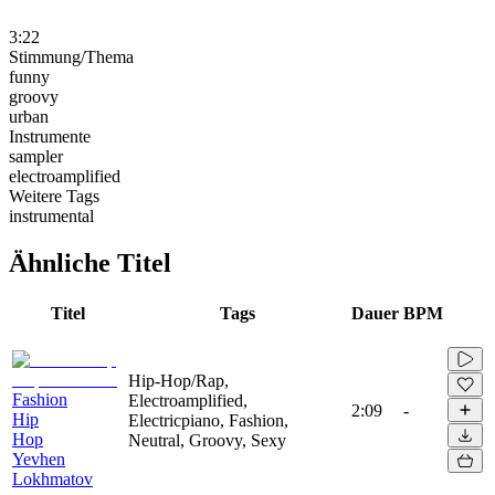
3:22
Stimmung/Thema
funny
groovy
urban
Instrumente
sampler
electroamplified
Weitere Tags
instrumental
Ähnliche Titel
Titel
Tags
Dauer
BPM
Hip-Hop/Rap,
Fashion
Electroamplified,
2:09
-
Hip
Electricpiano, Fashion,
Hop
Neutral, Groovy, Sexy
Yevhen
Lokhmatov