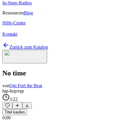
In-Store-Radios
Ressourcen
Blog
Hilfe-Center
Kontakt
Zurück zum Katalog
No time
von
Ogi Feel the Beat
hip-hop/rap
3:22
Titel kaufen
0:00