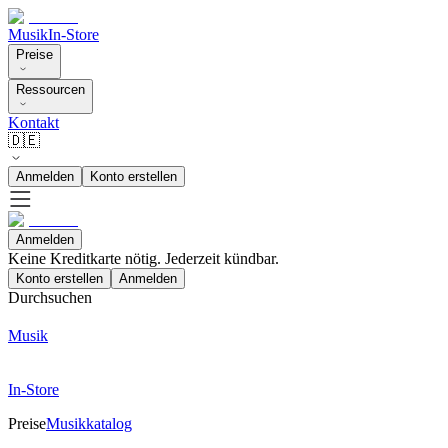
Musik
In-Store
Preise
Ressourcen
Kontakt
🇩🇪
Anmelden
Konto erstellen
Anmelden
Keine Kreditkarte nötig. Jederzeit kündbar.
Konto erstellen
Anmelden
Durchsuchen
Musik
In-Store
Preise
Musikkatalog