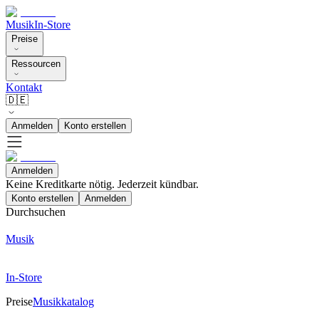
Musik
In-Store
Preise
Ressourcen
Kontakt
🇩🇪
Anmelden
Konto erstellen
Anmelden
Keine Kreditkarte nötig. Jederzeit kündbar.
Konto erstellen
Anmelden
Durchsuchen
Musik
In-Store
Preise
Musikkatalog