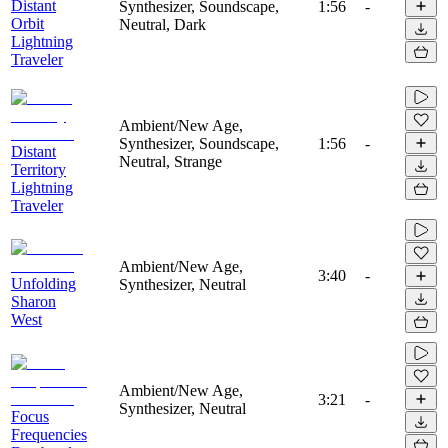
Distant
Synthesizer, Soundscape,
1:56
-
Orbit
Neutral, Dark
Lightning
Traveler
Ambient/New Age,
Synthesizer, Soundscape,
1:56
-
Distant
Neutral, Strange
Territory
Lightning
Traveler
Ambient/New Age,
3:40
-
Unfolding
Synthesizer, Neutral
Sharon
West
Ambient/New Age,
3:21
-
Synthesizer, Neutral
Focus
Frequencies