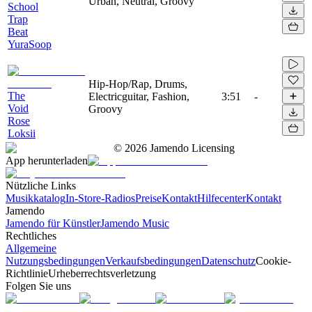
Urban, Neutral, Groovy
School
Trap
Beat
YuraSoop
Hip-Hop/Rap, Drums,
The
Electricguitar, Fashion,
3:51
-
Void
Groovy
Rose
Loksii
©
2026
Jamendo Licensing
App herunterladen
Nützliche Links
Musikkatalog
In-Store-Radios
Preise
Kontakt
Hilfecenter
Kontakt
Jamendo
Jamendo für Künstler
Jamendo Music
Rechtliches
Allgemeine
Nutzungsbedingungen
Verkaufsbedingungen
Datenschutz
Cookie-
Richtlinie
Urheberrechtsverletzung
Folgen Sie uns