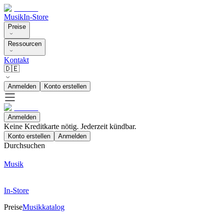
Musik
In-Store
Preise
Ressourcen
Kontakt
🇩🇪
Anmelden
Konto erstellen
Anmelden
Keine Kreditkarte nötig. Jederzeit kündbar.
Konto erstellen
Anmelden
Durchsuchen
Musik
In-Store
Preise
Musikkatalog