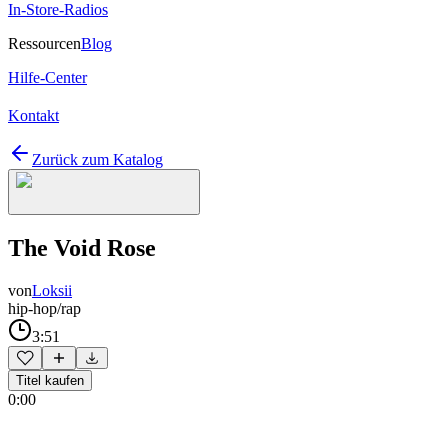
In-Store-Radios
Ressourcen
Blog
Hilfe-Center
Kontakt
Zurück zum Katalog
The Void Rose
von
Loksii
hip-hop/rap
3:51
Titel kaufen
0:00