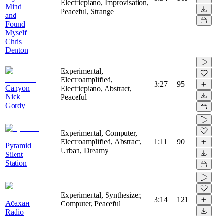
Electricpiano, Improvisation,
Mind
Peaceful, Strange
and
Found
Myself
Chris
Denton
Experimental,
Electroamplified,
3:27
95
Canyon
Electricpiano, Abstract,
Nick
Peaceful
Gordy
Experimental, Computer,
Electroamplified, Abstract,
1:11
90
Pyramid
Urban, Dreamy
Silent
Station
Experimental, Synthesizer,
3:14
121
Абахан
Computer, Peaceful
Radio