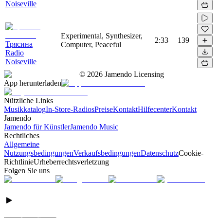
Noiseville
Experimental, Synthesizer,
2:33
139
Трясина
Computer, Peaceful
Radio
Noiseville
©
2026
Jamendo Licensing
App herunterladen
Nützliche Links
Musikkatalog
In-Store-Radios
Preise
Kontakt
Hilfecenter
Kontakt
Jamendo
Jamendo für Künstler
Jamendo Music
Rechtliches
Allgemeine
Nutzungsbedingungen
Verkaufsbedingungen
Datenschutz
Cookie-
Richtlinie
Urheberrechtsverletzung
Folgen Sie uns