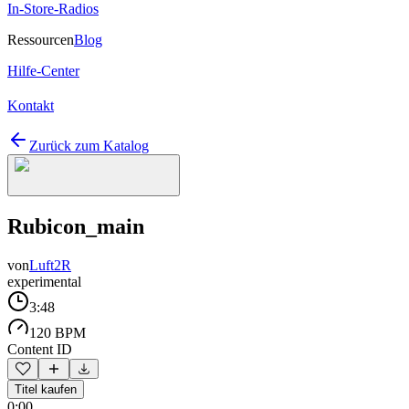
In-Store-Radios
Ressourcen
Blog
Hilfe-Center
Kontakt
Zurück zum Katalog
Rubicon_main
von
Luft2R
experimental
3:48
120 BPM
Content ID
Titel kaufen
0:00