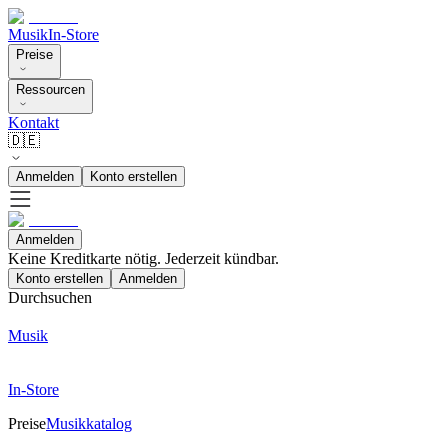
Musik
In-Store
Preise
Ressourcen
Kontakt
🇩🇪
Anmelden
Konto erstellen
Anmelden
Keine Kreditkarte nötig. Jederzeit kündbar.
Konto erstellen
Anmelden
Durchsuchen
Musik
In-Store
Preise
Musikkatalog