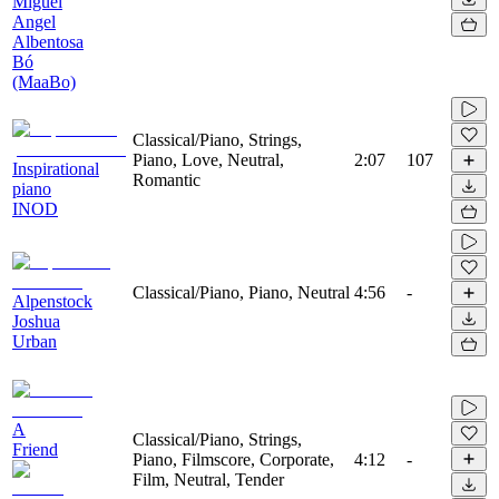
Miguel
Angel
Albentosa
Bó
(MaaBo)
Classical/Piano, Strings,
Piano, Love, Neutral,
2:07
107
Inspirational
Romantic
piano
INOD
Classical/Piano, Piano, Neutral
4:56
-
Alpenstock
Joshua
Urban
A
Classical/Piano, Strings,
Friend
Piano, Filmscore, Corporate,
4:12
-
Film, Neutral, Tender