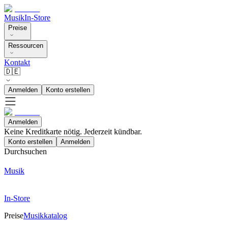
Musik
In-Store
Preise
Ressourcen
Kontakt
🇩🇪
Anmelden
Konto erstellen
Anmelden
Keine Kreditkarte nötig. Jederzeit kündbar.
Konto erstellen
Anmelden
Durchsuchen
Musik
In-Store
Preise
Musikkatalog