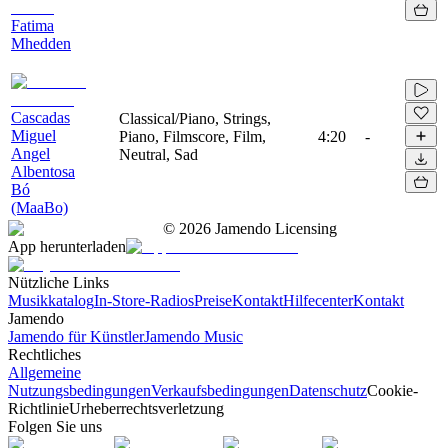
Fatima
Mhedden
Cascadas
Classical/Piano, Strings,
Miguel
Piano, Filmscore, Film,
4:20
-
Angel
Neutral, Sad
Albentosa
Bó
(MaaBo)
©
2026
Jamendo Licensing
App herunterladen
Nützliche Links
Musikkatalog
In-Store-Radios
Preise
Kontakt
Hilfecenter
Kontakt
Jamendo
Jamendo für Künstler
Jamendo Music
Rechtliches
Allgemeine
Nutzungsbedingungen
Verkaufsbedingungen
Datenschutz
Cookie-
Richtlinie
Urheberrechtsverletzung
Folgen Sie uns