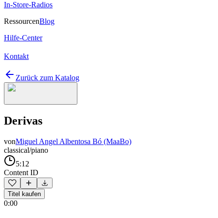
In-Store-Radios
Ressourcen
Blog
Hilfe-Center
Kontakt
Zurück zum Katalog
Derivas
von
Miguel Angel Albentosa Bó (MaaBo)
classical/piano
5:12
Content ID
Titel kaufen
0:00