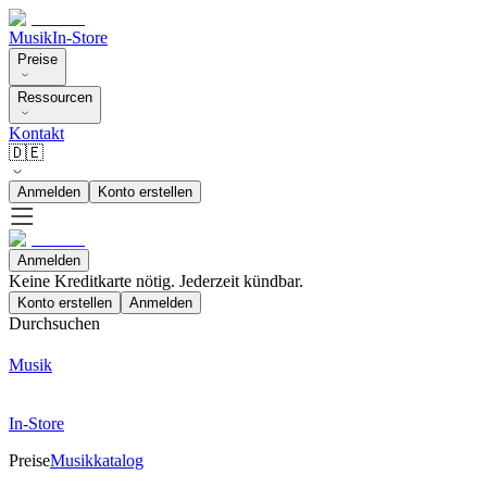
Musik
In-Store
Preise
Ressourcen
Kontakt
🇩🇪
Anmelden
Konto erstellen
Anmelden
Keine Kreditkarte nötig. Jederzeit kündbar.
Konto erstellen
Anmelden
Durchsuchen
Musik
In-Store
Preise
Musikkatalog