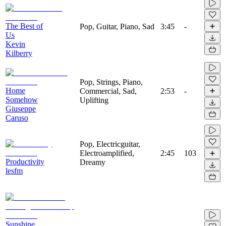
The Best of
Pop, Guitar, Piano, Sad
3:45
-
Us
Kevin
Kilberry
Pop, Strings, Piano,
Home
Commercial, Sad,
2:53
-
Somehow
Uplifting
Giuseppe
Caruso
Pop, Electricguitar,
Electroamplified,
2:45
103
Productivity
Dreamy
lesfm
Sunshine