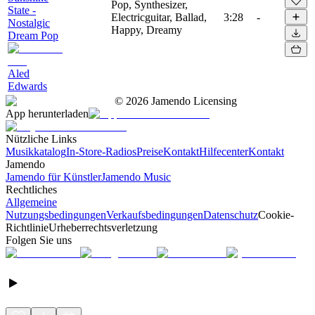
Pop, Synthesizer,
State -
Electricguitar, Ballad,
3:28
-
Nostalgic
Happy, Dreamy
Dream Pop
Aled
Edwards
©
2026
Jamendo Licensing
App herunterladen
Nützliche Links
Musikkatalog
In-Store-Radios
Preise
Kontakt
Hilfecenter
Kontakt
Jamendo
Jamendo für Künstler
Jamendo Music
Rechtliches
Allgemeine
Nutzungsbedingungen
Verkaufsbedingungen
Datenschutz
Cookie-
Richtlinie
Urheberrechtsverletzung
Folgen Sie uns