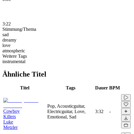
3:22
Stimmung/Thema
sad
dreamy
love
atmospheric
Weitere Tags
instrumental
Ähnliche Titel
Titel
Tags
Dauer
BPM
Pop, Acousticguitar,
Cowboy
Electricguitar, Love,
3:32
-
Killers
Emotional, Sad
Luke
Metzler