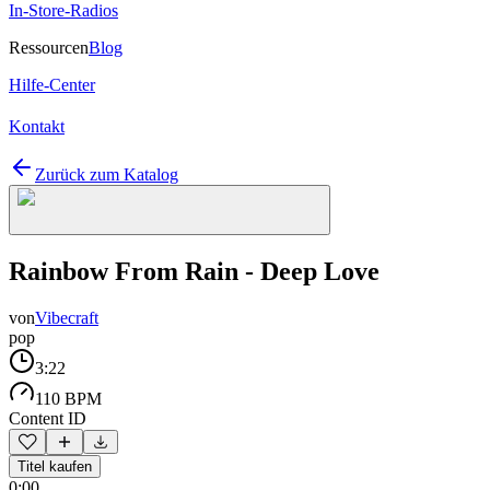
In-Store-Radios
Ressourcen
Blog
Hilfe-Center
Kontakt
Zurück zum Katalog
Rainbow From Rain - Deep Love
von
Vibecraft
pop
3:22
110 BPM
Content ID
Titel kaufen
0:00