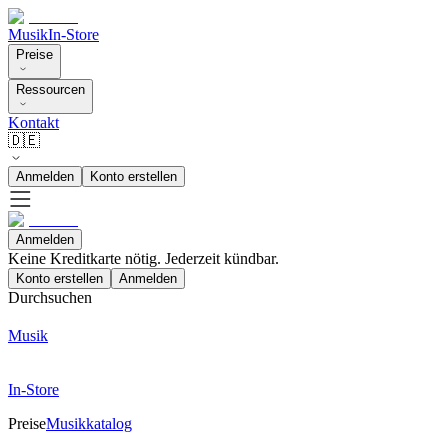
Musik
In-Store
Preise
Ressourcen
Kontakt
🇩🇪
Anmelden
Konto erstellen
Anmelden
Keine Kreditkarte nötig. Jederzeit kündbar.
Konto erstellen
Anmelden
Durchsuchen
Musik
In-Store
Preise
Musikkatalog