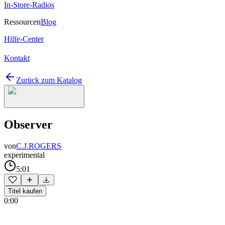
In-Store-Radios
Ressourcen
Blog
Hilfe-Center
Kontakt
Zurück zum Katalog
Observer
von
C.J.ROGERS
experimental
5:01
Titel kaufen
0:00