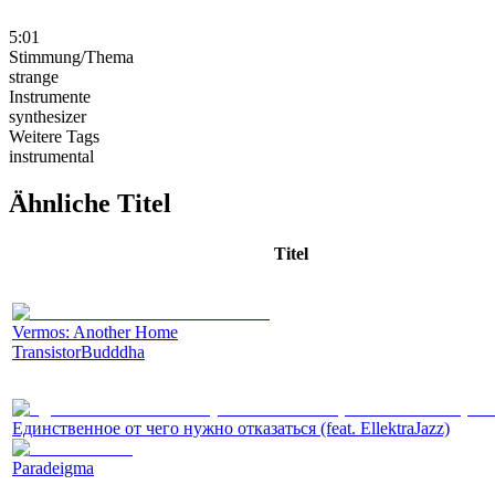
5:01
Stimmung/Thema
strange
Instrumente
synthesizer
Weitere Tags
instrumental
Ähnliche Titel
Titel
Vermos: Another Home
TransistorBudddha
Единственное от чего нужно отказаться (feat. EllektraJazz)
Paradeigma