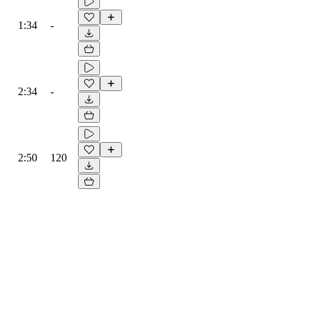
1:34
-
2:34
-
2:50
120