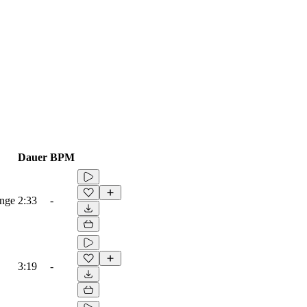
Dauer
BPM
ange
2:33
-
3:19
-