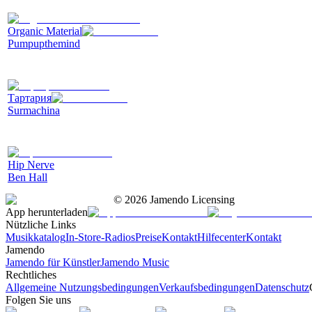
Organic Material
Pumpupthemind
Тартария
Surmachina
Hip Nerve
Ben Hall
©
2026
Jamendo Licensing
App herunterladen
Nützliche Links
Musikkatalog
In-Store-Radios
Preise
Kontakt
Hilfecenter
Kontakt
Jamendo
Jamendo für Künstler
Jamendo Music
Rechtliches
Allgemeine Nutzungsbedingungen
Verkaufsbedingungen
Datenschutz
Folgen Sie uns