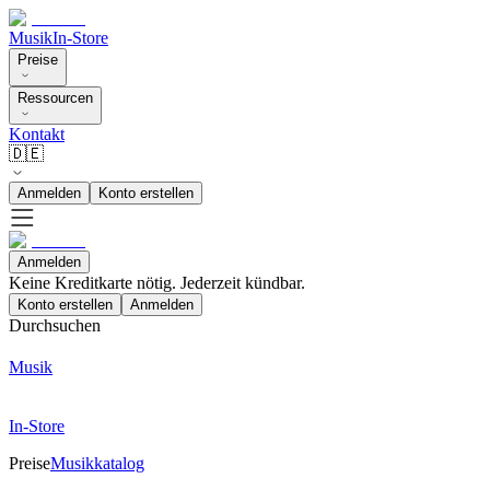
Musik
In-Store
Preise
Ressourcen
Kontakt
🇩🇪
Anmelden
Konto erstellen
Anmelden
Keine Kreditkarte nötig. Jederzeit kündbar.
Konto erstellen
Anmelden
Durchsuchen
Musik
In-Store
Preise
Musikkatalog