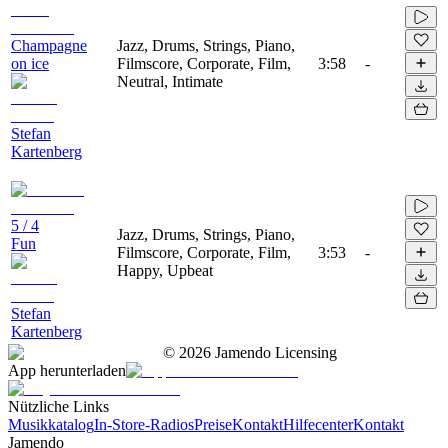
Champagne
Jazz, Drums, Strings, Piano,
on ice
Filmscore, Corporate, Film,
3:58
-
Neutral, Intimate
Stefan
Kartenberg
5 / 4
Jazz, Drums, Strings, Piano,
Fun
Filmscore, Corporate, Film,
3:53
-
Happy, Upbeat
Stefan
Kartenberg
©
2026
Jamendo Licensing
App herunterladen
Nützliche Links
Musikkatalog
In-Store-Radios
Preise
Kontakt
Hilfecenter
Kontakt
Jamendo