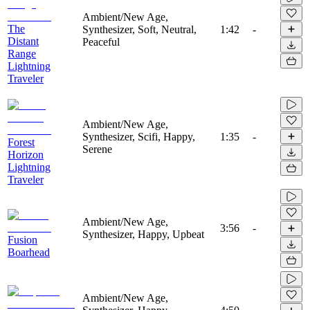
Ambient/New Age,
The
Synthesizer, Soft, Neutral,
1:42
-
Distant
Peaceful
Range
Lightning
Traveler
Ambient/New Age,
Synthesizer, Scifi, Happy,
1:35
-
Forest
Serene
Horizon
Lightning
Traveler
Ambient/New Age,
3:56
-
Synthesizer, Happy, Upbeat
Fusion
Boarhead
Ambient/New Age,