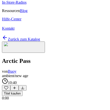
In-Store-Radios
Ressourcen
Blog
Hilfe-Center
Kontakt
Zurück zum Katalog
Arctic Pass
von
Buoy
ambient/new age
10:40
Titel kaufen
0:00