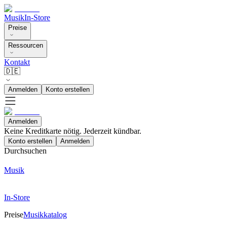
Musik
In-Store
Preise
Ressourcen
Kontakt
🇩🇪
Anmelden
Konto erstellen
Anmelden
Keine Kreditkarte nötig. Jederzeit kündbar.
Konto erstellen
Anmelden
Durchsuchen
Musik
In-Store
Preise
Musikkatalog