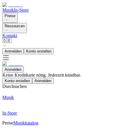
Musik
In-Store
Preise
Ressourcen
Kontakt
🇩🇪
Anmelden
Konto erstellen
Anmelden
Keine Kreditkarte nötig. Jederzeit kündbar.
Konto erstellen
Anmelden
Durchsuchen
Musik
In-Store
Preise
Musikkatalog