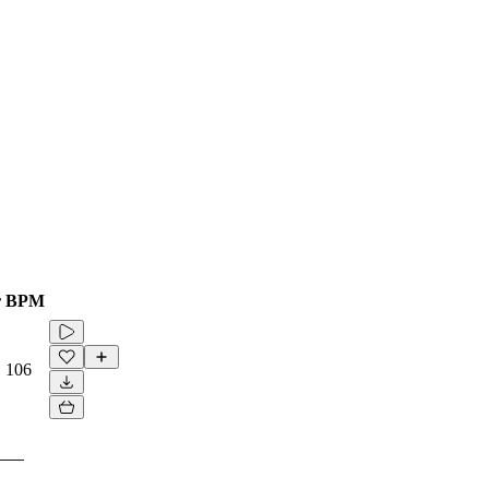
r
BPM
106