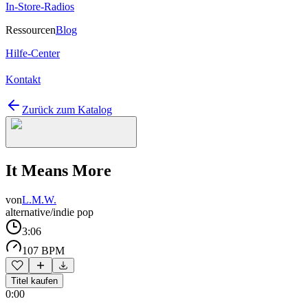
In-Store-Radios
Ressourcen
Blog
Hilfe-Center
Kontakt
Zurück zum Katalog
It Means More
von
L.M.W.
alternative/indie pop
3:06
107 BPM
Titel kaufen
0:00