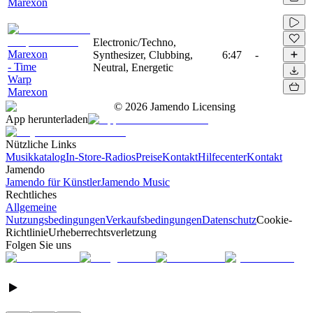
Marexon
Electronic/Techno,
Marexon
Synthesizer, Clubbing,
6:47
-
- Time
Neutral, Energetic
Warp
Marexon
©
2026
Jamendo Licensing
App herunterladen
Nützliche Links
Musikkatalog
In-Store-Radios
Preise
Kontakt
Hilfecenter
Kontakt
Jamendo
Jamendo für Künstler
Jamendo Music
Rechtliches
Allgemeine
Nutzungsbedingungen
Verkaufsbedingungen
Datenschutz
Cookie-
Richtlinie
Urheberrechtsverletzung
Folgen Sie uns