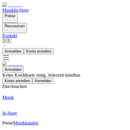
Musik
In-Store
Preise
Ressourcen
Kontakt
🇩🇪
Anmelden
Konto erstellen
Anmelden
Keine Kreditkarte nötig. Jederzeit kündbar.
Konto erstellen
Anmelden
Durchsuchen
Musik
In-Store
Preise
Musikkatalog