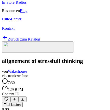
In-Store-Radios
Ressourcen
Blog
Hilfe-Center
Kontakt
Zurück zum Katalog
alignement of stressfull thinking
von
Wakerhouse
electronic/techno
7:30
129 BPM
Content ID
Titel kaufen
0:00