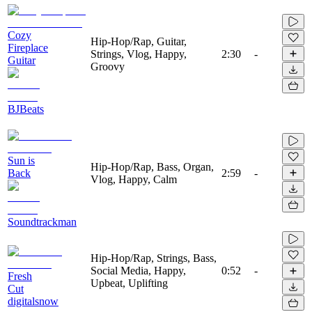
Cozy
Hip-Hop/Rap, Guitar,
Fireplace
Strings, Vlog, Happy,
2:30
-
Guitar
Groovy
BJBeats
Sun is
Hip-Hop/Rap, Bass, Organ,
Back
2:59
-
Vlog, Happy, Calm
Soundtrackman
Hip-Hop/Rap, Strings, Bass,
Social Media, Happy,
0:52
-
Fresh
Upbeat, Uplifting
Cut
digitalsnow