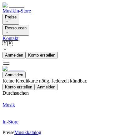
Musik
In-Store
Preise
Ressourcen
Kontakt
🇩🇪
Anmelden
Konto erstellen
Anmelden
Keine Kreditkarte nötig. Jederzeit kündbar.
Konto erstellen
Anmelden
Durchsuchen
Musik
In-Store
Preise
Musikkatalog