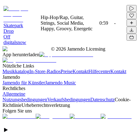
Hip-Hop/Rap, Guitar,
Strings, Social Media,
0:59
-
Skatepark
Happy, Groovy, Energetic
Drop
Off
digitalsnow
©
2026
Jamendo Licensing
App herunterladen
Nützliche Links
Musikkatalog
In-Store-Radios
Preise
Kontakt
Hilfecenter
Kontakt
Jamendo
Jamendo für Künstler
Jamendo Music
Rechtliches
Allgemeine
Nutzungsbedingungen
Verkaufsbedingungen
Datenschutz
Cookie-
Richtlinie
Urheberrechtsverletzung
Folgen Sie uns