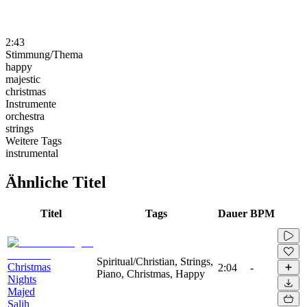
2:43
Stimmung/Thema
happy
majestic
christmas
Instrumente
orchestra
strings
Weitere Tags
instrumental
Ähnliche Titel
Titel
Tags
Dauer
BPM
Spiritual/Christian, Strings,
Christmas
2:04
-
Piano, Christmas, Happy
Nights
Majed
Salih