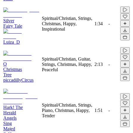
Spiritual/Christian, Strings,
Silver
Christmas, Happy,
1:34
-
Fairy Tale
Inspirational
Luiza_D
Spiritual/Christian, Guitar,
O
Strings, Christmas, Happy,
2:13
-
Christmas
Peaceful
Tree
piccadillyCircus
Spiritual/Christian, Strings,
Hark! The
Piano, Christmas, Happy,
1:51
-
Herald
Tender
Angels
Sing
Majed