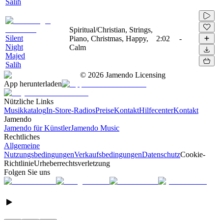
Salih
Spiritual/Christian, Strings,
Silent
Piano, Christmas, Happy,
2:02
-
Night
Calm
Majed
Salih
©
2026
Jamendo Licensing
App herunterladen
Nützliche Links
Musikkatalog
In-Store-Radios
Preise
Kontakt
Hilfecenter
Kontakt
Jamendo
Jamendo für Künstler
Jamendo Music
Rechtliches
Allgemeine
Nutzungsbedingungen
Verkaufsbedingungen
Datenschutz
Cookie-
Richtlinie
Urheberrechtsverletzung
Folgen Sie uns