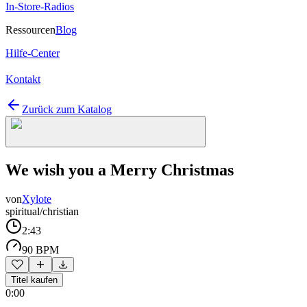
In-Store-Radios
Ressourcen
Blog
Hilfe-Center
Kontakt
Zurück zum Katalog
We wish you a Merry Christmas
von
Xylote
spiritual/christian
2:43
90 BPM
Titel kaufen
0:00