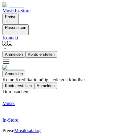
Musik
In-Store
Preise
Ressourcen
Kontakt
🇩🇪
Anmelden
Konto erstellen
Anmelden
Keine Kreditkarte nötig. Jederzeit kündbar.
Konto erstellen
Anmelden
Durchsuchen
Musik
In-Store
Preise
Musikkatalog