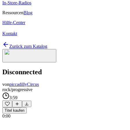
In-Store-Radios
Ressourcen
Blog
Hilfe-Center
Kontakt
Zurück zum Katalog
Disconnected
von
piccadillyCircus
rock/progressive
3:59
Titel kaufen
0:00