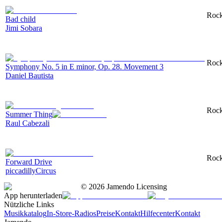
Rock
Bad child
Jimi Sobara
Rock
Symphony No. 5 in E minor, Op. 28. Movement 3
Daniel Bautista
Rock
Summer Thing
Raul Cabezali
Rock
Forward Drive
piccadillyCircus
©
2026
Jamendo Licensing
App herunterladen
Nützliche Links
Musikkatalog
In-Store-Radios
Preise
Kontakt
Hilfecenter
Kontakt