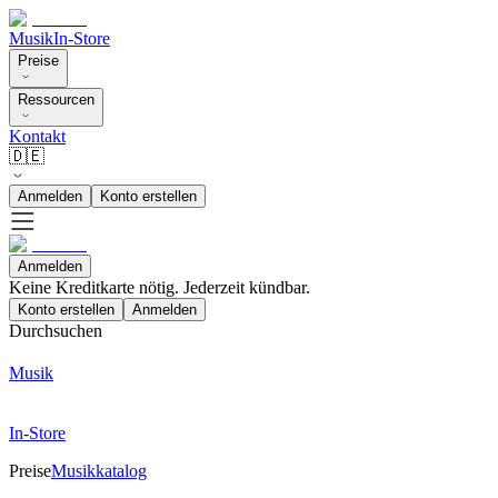
Musik
In-Store
Preise
Ressourcen
Kontakt
🇩🇪
Anmelden
Konto erstellen
Anmelden
Keine Kreditkarte nötig. Jederzeit kündbar.
Konto erstellen
Anmelden
Durchsuchen
Musik
In-Store
Preise
Musikkatalog