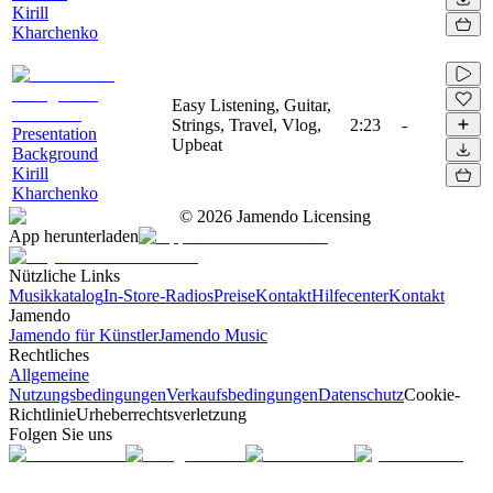
Kirill
Kharchenko
Easy Listening, Guitar,
Strings, Travel, Vlog,
2:23
-
Presentation
Upbeat
Background
Kirill
Kharchenko
©
2026
Jamendo Licensing
App herunterladen
Nützliche Links
Musikkatalog
In-Store-Radios
Preise
Kontakt
Hilfecenter
Kontakt
Jamendo
Jamendo für Künstler
Jamendo Music
Rechtliches
Allgemeine
Nutzungsbedingungen
Verkaufsbedingungen
Datenschutz
Cookie-
Richtlinie
Urheberrechtsverletzung
Folgen Sie uns