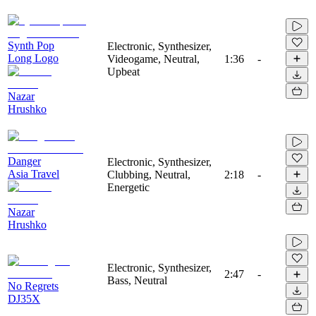
Synth Pop
Electronic, Synthesizer,
Long Logo
Videogame, Neutral,
1:36
-
Upbeat
Nazar
Hrushko
Danger
Electronic, Synthesizer,
Asia Travel
Clubbing, Neutral,
2:18
-
Energetic
Nazar
Hrushko
Electronic, Synthesizer,
2:47
-
Bass, Neutral
No Regrets
DJ35X