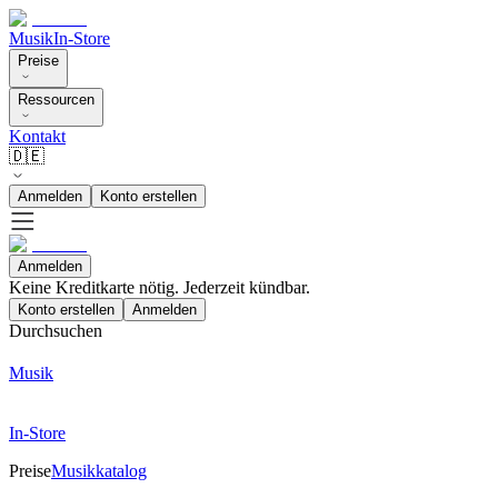
Musik
In-Store
Preise
Ressourcen
Kontakt
🇩🇪
Anmelden
Konto erstellen
Anmelden
Keine Kreditkarte nötig. Jederzeit kündbar.
Konto erstellen
Anmelden
Durchsuchen
Musik
In-Store
Preise
Musikkatalog