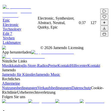
Electronic, Synthesizer,
Epic
Abstract, Neutral,
0:37
127
Electronic
Quirky, Epic
Technology
Edit 7
Yevhen
Lokhmatov
©
2026
Jamendo Licensing
App herunterladen
Nützliche Links
Musikkatalog
In-Store-Radios
Preise
Kontakt
Hilfecenter
Kontakt
Jamendo
Jamendo für Künstler
Jamendo Music
Rechtliches
Allgemeine
Nutzungsbedingungen
Verkaufsbedingungen
Datenschutz
Cookie-
Richtlinie
Urheberrechtsverletzung
Folgen Sie uns