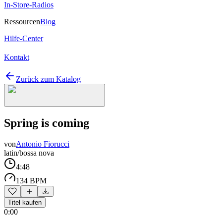
In-Store-Radios
Ressourcen
Blog
Hilfe-Center
Kontakt
Zurück zum Katalog
Spring is coming
von
Antonio Fiorucci
latin/bossa nova
4:48
134 BPM
Titel kaufen
0:00