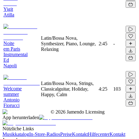
Yigit
Atilla
Latin/Bossa Nova,
Noite
Synthesizer, Piano, Lounge,
2:45
-
em Paris
Relaxing
Instrumental
Ed
Napoli
Latin/Bossa Nova, Strings,
Welcome
Classicalguitar, Holiday,
4:25
103
summer
Happy, Calm
Antonio
Fiorucci
©
2026
Jamendo Licensing
App herunterladen
Nützliche Links
Musikkatalog
In-Store-Radios
Preise
Kontakt
Hilfecenter
Kontakt