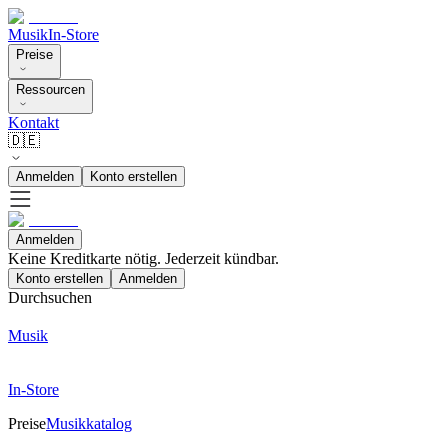
Musik
In-Store
Preise
Ressourcen
Kontakt
🇩🇪
Anmelden
Konto erstellen
Anmelden
Keine Kreditkarte nötig. Jederzeit kündbar.
Konto erstellen
Anmelden
Durchsuchen
Musik
In-Store
Preise
Musikkatalog