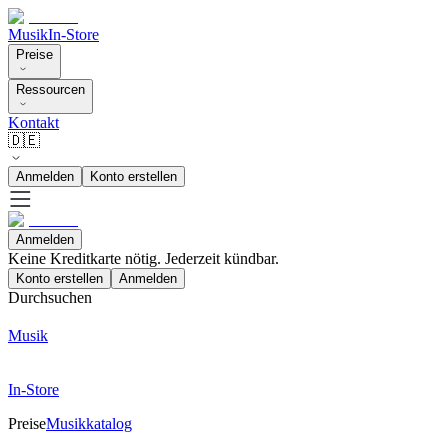
Musik
In-Store
Preise
Ressourcen
Kontakt
🇩🇪
Anmelden
Konto erstellen
Anmelden
Keine Kreditkarte nötig. Jederzeit kündbar.
Konto erstellen
Anmelden
Durchsuchen
Musik
In-Store
Preise
Musikkatalog