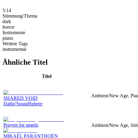
5:14
Stimmung/Thema
dark
horror
Instrumente
piano
Weitere Tags
instrumental
Ähnliche Titel
Titel
Ambient/New Age, Pian
SHARED VOID
Datho'SoundSphere
Prayers for angels
Ambient/New Age, Strin
MIKAËL PARANTHOËN