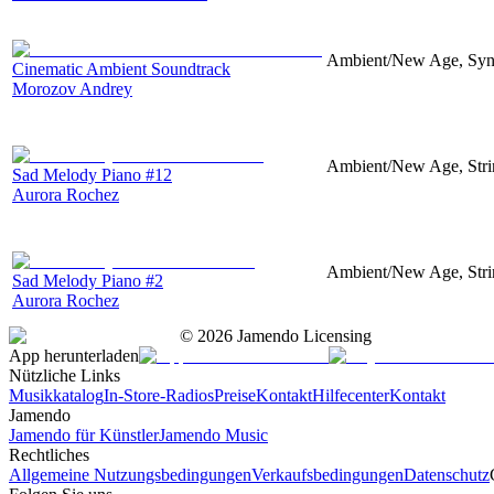
Ambient/New Age, Synth
Cinematic Ambient Soundtrack
Morozov Andrey
Ambient/New Age, Strin
Sad Melody Piano #12
Aurora Rochez
Ambient/New Age, Strin
Sad Melody Piano #2
Aurora Rochez
©
2026
Jamendo Licensing
App herunterladen
Nützliche Links
Musikkatalog
In-Store-Radios
Preise
Kontakt
Hilfecenter
Kontakt
Jamendo
Jamendo für Künstler
Jamendo Music
Rechtliches
Allgemeine Nutzungsbedingungen
Verkaufsbedingungen
Datenschutz