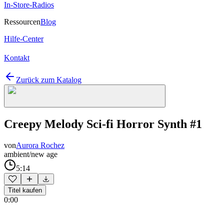
In-Store-Radios
Ressourcen
Blog
Hilfe-Center
Kontakt
Zurück zum Katalog
Creepy Melody Sci-fi Horror Synth #1
von
Aurora Rochez
ambient/new age
5:14
Titel kaufen
0:00