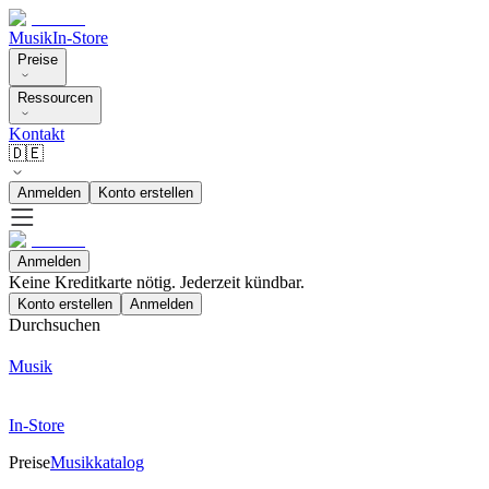
Musik
In-Store
Preise
Ressourcen
Kontakt
🇩🇪
Anmelden
Konto erstellen
Anmelden
Keine Kreditkarte nötig. Jederzeit kündbar.
Konto erstellen
Anmelden
Durchsuchen
Musik
In-Store
Preise
Musikkatalog