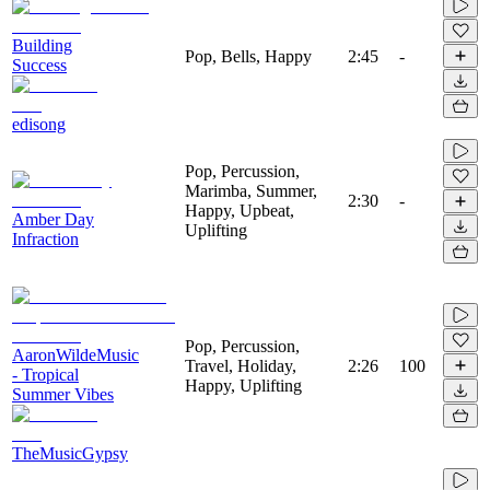
Building
Pop, Bells, Happy
2:45
-
Success
edisong
Pop, Percussion,
Marimba, Summer,
2:30
-
Happy, Upbeat,
Amber Day
Uplifting
Infraction
Pop, Percussion,
AaronWildeMusic
Travel, Holiday,
2:26
100
- Tropical
Happy, Uplifting
Summer Vibes
TheMusicGypsy