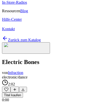
In-Store-Radios
Ressourcen
Blog
Hilfe-Center
Kontakt
Zurück zum Katalog
Electric Bones
von
Infraction
electronic/dance
2:02
Titel kaufen
0:00