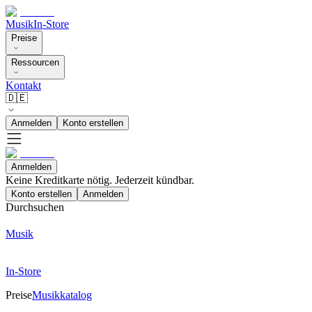
Musik
In-Store
Preise
Ressourcen
Kontakt
🇩🇪
Anmelden
Konto erstellen
Anmelden
Keine Kreditkarte nötig. Jederzeit kündbar.
Konto erstellen
Anmelden
Durchsuchen
Musik
In-Store
Preise
Musikkatalog