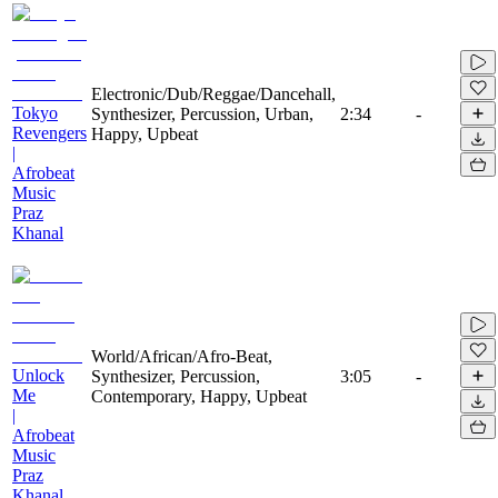
Electronic/Dub/Reggae/Dancehall,
Tokyo
Synthesizer, Percussion, Urban,
2:34
-
Revengers
Happy, Upbeat
|
Afrobeat
Music
Praz
Khanal
World/African/Afro-Beat,
Unlock
Synthesizer, Percussion,
3:05
-
Me
Contemporary, Happy, Upbeat
|
Afrobeat
Music
Praz
Khanal