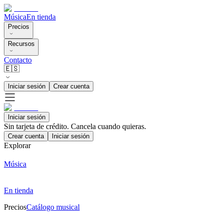
Música
En tienda
Precios
Recursos
Contacto
🇪🇸
Iniciar sesión
Crear cuenta
Iniciar sesión
Sin tarjeta de crédito. Cancela cuando quieras.
Crear cuenta
Iniciar sesión
Explorar
Música
En tienda
Precios
Catálogo musical