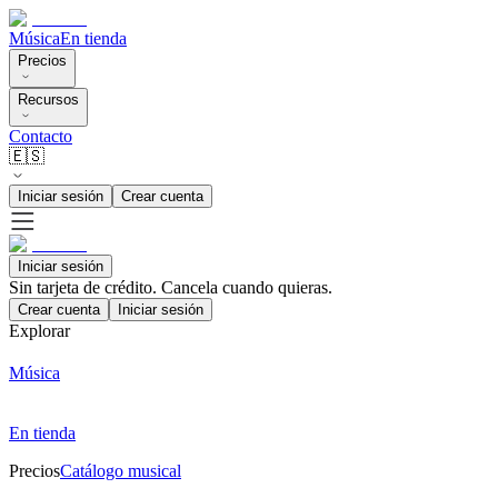
Música
En tienda
Precios
Recursos
Contacto
🇪🇸
Iniciar sesión
Crear cuenta
Iniciar sesión
Sin tarjeta de crédito. Cancela cuando quieras.
Crear cuenta
Iniciar sesión
Explorar
Música
En tienda
Precios
Catálogo musical