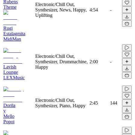
Rubens
Electronic/Chill Out,
Theme
Synthesizer, News, Happy,
4:54
-
Uplifting
Rugi
Estalagmita
MidiMan
Electronic/Chill Out,
Synthesizer, Drummachine,
2:00
-
Lavish
Happy
Lounge
LEXMusic
Electronic/Chill Out,
2:45
144
Dorila
Synthesizer, Piano, Happy
y
Mello
Popoi