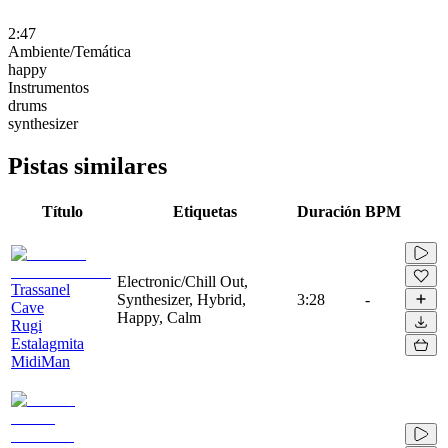
2:47
Ambiente/Temática
happy
Instrumentos
drums
synthesizer
Pistas similares
Título
Etiquetas
Duración
BPM
Electronic/Chill Out,
Trassanel
Synthesizer, Hybrid,
3:28
-
Cave
Happy, Calm
Rugi
Estalagmita
MidiMan