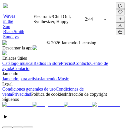
Waves
Electronic/Chill Out,
2:44
-
in the
Synthesizer, Happy
Sun
BlackSmith
Sundays
©
2026
Jamendo Licensing
Descargar la app
Enlaces útiles
Catálogo musical
Radios In-store
Precios
Contacto
Centro de
ayuda
Contacto
Jamendo
Jamendo para artistas
Jamendo Music
Legal
Condiciones generales de uso
Condiciones de
venta
Privacidad
Política de cookies
Infracción de copyright
Síguenos