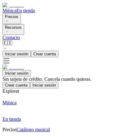
Música
En tienda
Precios
Recursos
Contacto
🇪🇸
Iniciar sesión
Crear cuenta
Iniciar sesión
Sin tarjeta de crédito. Cancela cuando quieras.
Crear cuenta
Iniciar sesión
Explorar
Música
En tienda
Precios
Catálogo musical