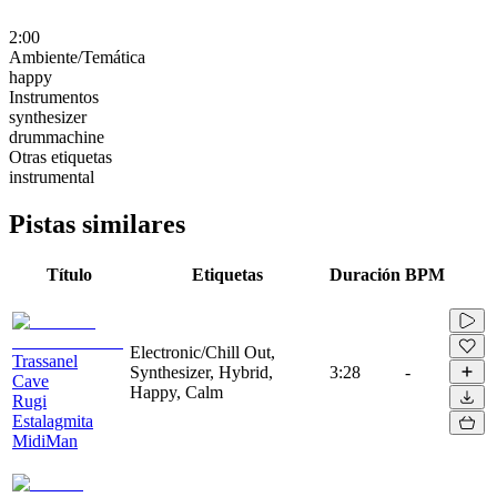
2:00
Ambiente/Temática
happy
Instrumentos
synthesizer
drummachine
Otras etiquetas
instrumental
Pistas similares
Título
Etiquetas
Duración
BPM
Electronic/Chill Out,
Trassanel
Synthesizer, Hybrid,
3:28
-
Cave
Happy, Calm
Rugi
Estalagmita
MidiMan