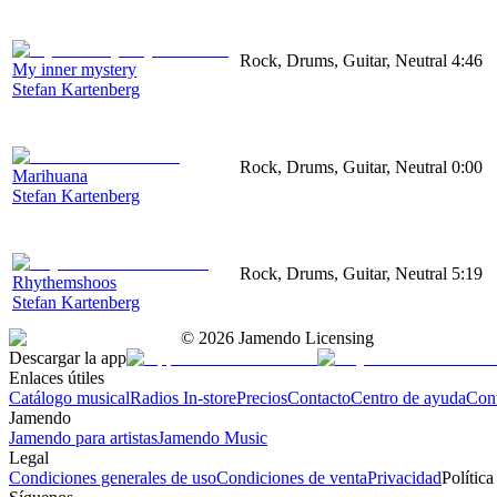
Rock, Drums, Guitar, Neutral
4:46
My inner mystery
Stefan Kartenberg
Rock, Drums, Guitar, Neutral
0:00
Marihuana
Stefan Kartenberg
Rock, Drums, Guitar, Neutral
5:19
Rhythemshoos
Stefan Kartenberg
©
2026
Jamendo Licensing
Descargar la app
Enlaces útiles
Catálogo musical
Radios In-store
Precios
Contacto
Centro de ayuda
Con
Jamendo
Jamendo para artistas
Jamendo Music
Legal
Condiciones generales de uso
Condiciones de venta
Privacidad
Política