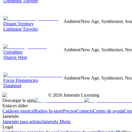
Lightning Traveler
Ambient/New Age, Synthesizer, Soun
Distant Territory
Lightning Traveler
Ambient/New Age, Synthesizer, Neu
Unfolding
Sharon West
Ambient/New Age, Synthesizer, Neu
Focus Frequencies
Databend
©
2026
Jamendo Licensing
Descargar la app
Enlaces útiles
Catálogo musical
Radios In-store
Precios
Contacto
Centro de ayuda
Con
Jamendo
Jamendo para artistas
Jamendo Music
Legal