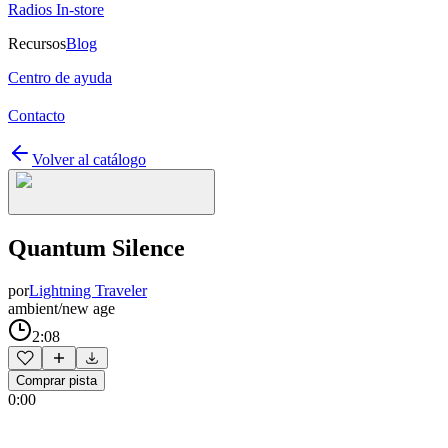
Radios In-store
Recursos
Blog
Centro de ayuda
Contacto
Volver al catálogo
Quantum Silence
por
Lightning Traveler
ambient/new age
2:08
Comprar pista
0:00