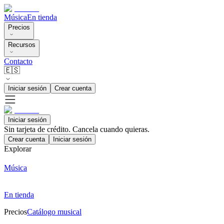
Música
En tienda
Precios
Recursos
Contacto
🇪🇸
Iniciar sesión
Crear cuenta
Iniciar sesión
Sin tarjeta de crédito. Cancela cuando quieras.
Crear cuenta
Iniciar sesión
Explorar
Música
En tienda
Precios
Catálogo musical