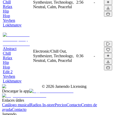
Chill
Synthesizer, Technology,
2:56
-
Relax
Neutral, Calm, Peaceful
Hip
Hop
Yevhen
Lokhmatov
Abstract
Electronic/Chill Out,
Chill
Synthesizer, Technology,
0:36
-
Relax
Neutral, Calm, Peaceful
Hip
Hop
Edit 2
Yevhen
Lokhmatov
©
2026
Jamendo Licensing
Descargar la app
Enlaces útiles
Catálogo musical
Radios In-store
Precios
Contacto
Centro de
ayuda
Contacto
Jamendo