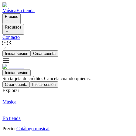
Música
En tienda
Precios
Recursos
Contacto
🇪🇸
Iniciar sesión
Crear cuenta
Iniciar sesión
Sin tarjeta de crédito. Cancela cuando quieras.
Crear cuenta
Iniciar sesión
Explorar
Música
En tienda
Precios
Catálogo musical