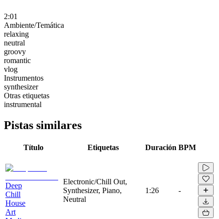
2:01
Ambiente/Temática
relaxing
neutral
groovy
romantic
vlog
Instrumentos
synthesizer
Otras etiquetas
instrumental
Pistas similares
Título
Etiquetas
Duración
BPM
Electronic/Chill Out,
Deep
Synthesizer, Piano,
1:26
-
Chill
Neutral
House
Art