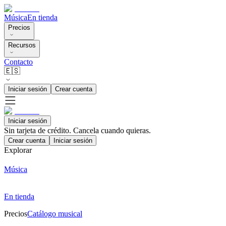
Música
En tienda
Precios
Recursos
Contacto
🇪🇸
Iniciar sesión
Crear cuenta
Iniciar sesión
Sin tarjeta de crédito. Cancela cuando quieras.
Crear cuenta
Iniciar sesión
Explorar
Música
En tienda
Precios
Catálogo musical