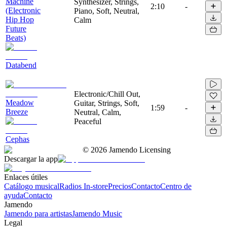
Machine
Synthesizer, Strings,
2:10
-
(Electronic
Piano, Soft, Neutral,
Hip Hop
Calm
Future
Beats)
Databend
Electronic/Chill Out,
Meadow
Guitar, Strings, Soft,
1:59
-
Breeze
Neutral, Calm,
Peaceful
Cephas
©
2026
Jamendo Licensing
Descargar la app
Enlaces útiles
Catálogo musical
Radios In-store
Precios
Contacto
Centro de
ayuda
Contacto
Jamendo
Jamendo para artistas
Jamendo Music
Legal