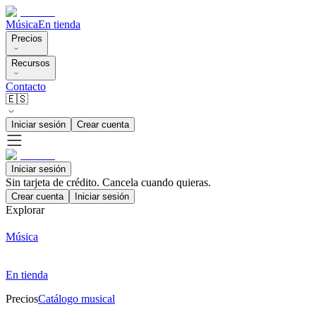
Música
En tienda
Precios
Recursos
Contacto
🇪🇸
Iniciar sesión
Crear cuenta
Iniciar sesión
Sin tarjeta de crédito. Cancela cuando quieras.
Crear cuenta
Iniciar sesión
Explorar
Música
En tienda
Precios
Catálogo musical