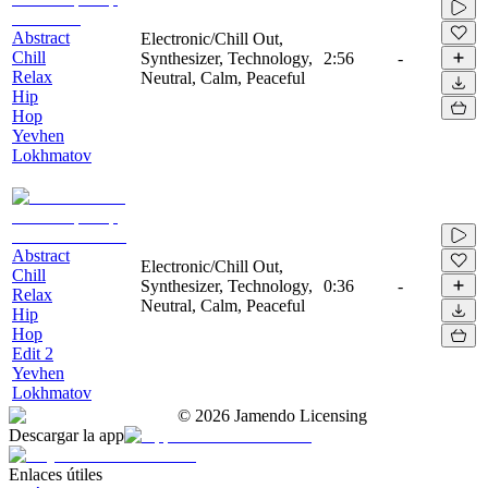
Abstract
Electronic/Chill Out,
Chill
Synthesizer, Technology,
2:56
-
Relax
Neutral, Calm, Peaceful
Hip
Hop
Yevhen
Lokhmatov
Abstract
Electronic/Chill Out,
Chill
Synthesizer, Technology,
0:36
-
Relax
Neutral, Calm, Peaceful
Hip
Hop
Edit 2
Yevhen
Lokhmatov
©
2026
Jamendo Licensing
Descargar la app
Enlaces útiles