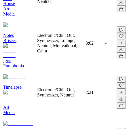
Neutral
House
Art
Media
Notes
Electronic/Chill Out,
Brisées
Synthesizer, Lounge,
3:02
-
Neutral, Motivational,
Calm
Igor
Pumphonia
Timelapse
Electronic/Chill Out,
2:21
-
Synthesizer, Neutral
Art
Media