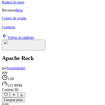
Radios In-store
Recursos
Blog
Centro de ayuda
Contacto
Volver al catálogo
Apache Rock
por
Soundatelier
pop
1:00
125 BPM
Content ID
Comprar pista
0:00