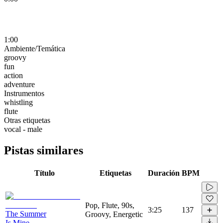
1:00
Ambiente/Temática
groovy
fun
action
adventure
Instrumentos
whistling
flute
Otras etiquetas
vocal - male
Pistas similares
Título
Etiquetas
Duración
BPM
Pop, Flute, 90s,
3:25
137
The Summer
Groovy, Energetic
Is Mine