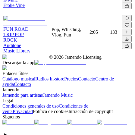
Etolie Vipe
FUN ROAD
Pop, Whistling,
2:05
133
TRIP POP
Vlog, Fun
ROCK
Auditone
Music Library
©
2026
Jamendo Licensing
Descargar la app
Enlaces útiles
Catálogo musical
Radios In-store
Precios
Contacto
Centro de
ayuda
Contacto
Jamendo
Jamendo para artistas
Jamendo Music
Legal
Condiciones generales de uso
Condiciones de
venta
Privacidad
Política de cookies
Infracción de copyright
Síguenos