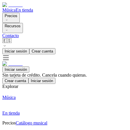
Música
En tienda
Precios
Recursos
Contacto
🇪🇸
Iniciar sesión
Crear cuenta
Iniciar sesión
Sin tarjeta de crédito. Cancela cuando quieras.
Crear cuenta
Iniciar sesión
Explorar
Música
En tienda
Precios
Catálogo musical