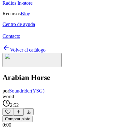
Radios In-store
Recursos
Blog
Centro de ayuda
Contacto
Volver al catálogo
Arabian Horse
por
Soundrider(YSG)
world
2:52
Comprar pista
0:00