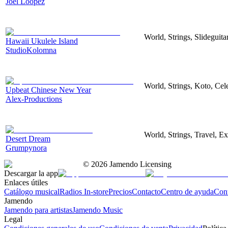
Joel Loopez
World, Strings, Slideguita
Hawaii Ukulele Island
StudioKolomna
World, Strings, Koto, Cel
Upbeat Chinese New Year
Alex-Productions
World, Strings, Travel, Ex
Desert Dream
Grumpynora
©
2026
Jamendo Licensing
Descargar la app
Enlaces útiles
Catálogo musical
Radios In-store
Precios
Contacto
Centro de ayuda
Con
Jamendo
Jamendo para artistas
Jamendo Music
Legal