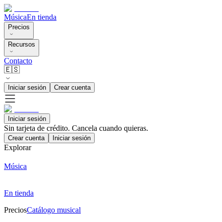
Música
En tienda
Precios
Recursos
Contacto
🇪🇸
Iniciar sesión
Crear cuenta
Iniciar sesión
Sin tarjeta de crédito. Cancela cuando quieras.
Crear cuenta
Iniciar sesión
Explorar
Música
En tienda
Precios
Catálogo musical