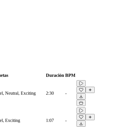
uetas
Duración
BPM
l, Neutral, Exciting
2:30
-
el, Exciting
1:07
-