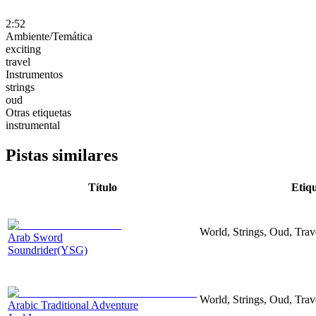
2:52
Ambiente/Temática
exciting
travel
Instrumentos
strings
oud
Otras etiquetas
instrumental
Pistas similares
Título
Etiq
World, Strings, Oud, Trave
Arab Sword
Soundrider(YSG)
World, Strings, Oud, Trav
Arabic Traditional Adventure