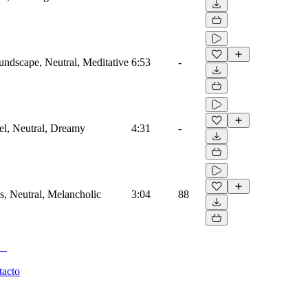
oundscape, Neutral, Meditative
6:53
-
vel, Neutral, Dreamy
4:31
-
gs, Neutral, Melancholic
3:04
88
tacto