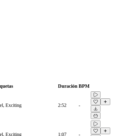
iquetas
Duración
BPM
el, Exciting
2:52
-
el, Exciting
1:07
-