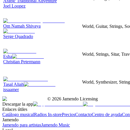
Arabic Traditional Adventure
Joel Loopez
Om Namah Shivaya
World, Guitar, Strings, S
Serge Quadrado
World, Strings, Sitar, Tra
Esha
Christian Petermann
World, Synthesizer, Strin
Tasal Aliah
issaamer
©
2026
Jamendo Licensing
Descargar la app
Enlaces útiles
Catálogo musical
Radios In-store
Precios
Contacto
Centro de ayuda
Con
Jamendo
Jamendo para artistas
Jamendo Music