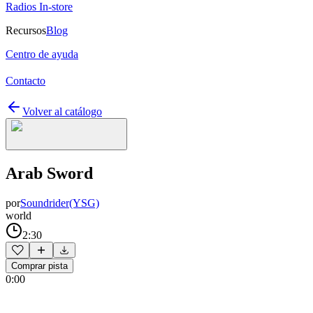
Radios In-store
Recursos
Blog
Centro de ayuda
Contacto
Volver al catálogo
Arab Sword
por
Soundrider(YSG)
world
2:30
Comprar pista
0:00