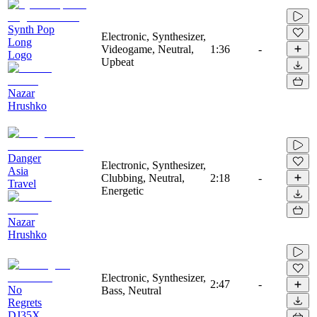
Synth Pop
Electronic, Synthesizer,
Long
Videogame, Neutral,
1:36
-
Logo
Upbeat
Nazar
Hrushko
Danger
Electronic, Synthesizer,
Asia
Clubbing, Neutral,
2:18
-
Travel
Energetic
Nazar
Hrushko
Electronic, Synthesizer,
2:47
-
No
Bass, Neutral
Regrets
DJ35X