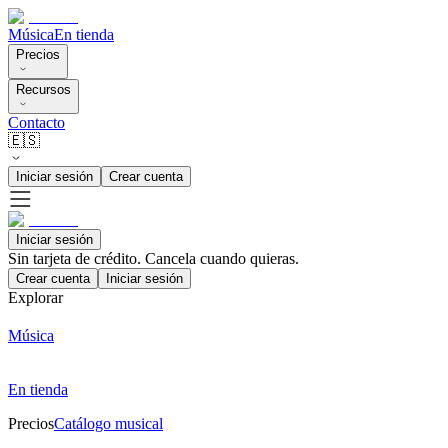
Música
En tienda
Precios
Recursos
Contacto
🇪🇸
Iniciar sesión
Crear cuenta
Iniciar sesión
Sin tarjeta de crédito. Cancela cuando quieras.
Crear cuenta
Iniciar sesión
Explorar
Música
En tienda
Precios
Catálogo musical