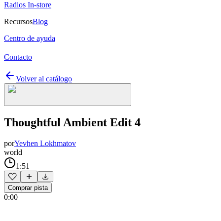
Radios In-store
Recursos
Blog
Centro de ayuda
Contacto
Volver al catálogo
Thoughtful Ambient Edit 4
por
Yevhen Lokhmatov
world
1:51
Comprar pista
0:00