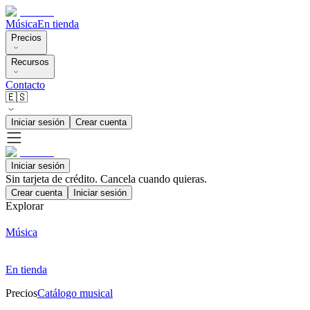
Música
En tienda
Precios
Recursos
Contacto
🇪🇸
Iniciar sesión
Crear cuenta
Iniciar sesión
Sin tarjeta de crédito. Cancela cuando quieras.
Crear cuenta
Iniciar sesión
Explorar
Música
En tienda
Precios
Catálogo musical