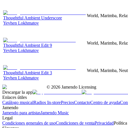
World, Marimba, Relax
Thoughtful Ambient Underscore
Yevhen Lokhmatov
World, Marimba, Relax
Thoughtful Ambient Edit 9
Yevhen Lokhmatov
World, Marimba, Neutr
Thoughtful Ambient Edit 3
Yevhen Lokhmatov
©
2026
Jamendo Licensing
Descargar la app
Enlaces útiles
Catálogo musical
Radios In-store
Precios
Contacto
Centro de ayuda
Con
Jamendo
Jamendo para artistas
Jamendo Music
Legal
Condiciones generales de uso
Condiciones de venta
Privacidad
Política