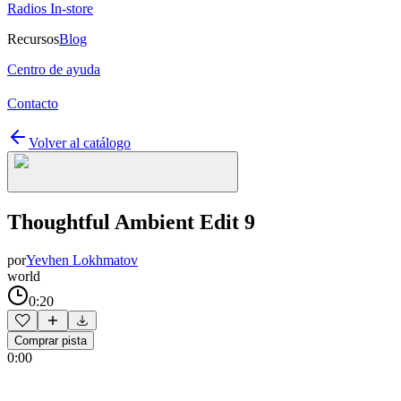
Radios In-store
Recursos
Blog
Centro de ayuda
Contacto
Volver al catálogo
Thoughtful Ambient Edit 9
por
Yevhen Lokhmatov
world
0:20
Comprar pista
0:00