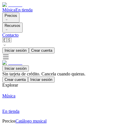
Música
En tienda
Precios
Recursos
Contacto
🇪🇸
Iniciar sesión
Crear cuenta
Iniciar sesión
Sin tarjeta de crédito. Cancela cuando quieras.
Crear cuenta
Iniciar sesión
Explorar
Música
En tienda
Precios
Catálogo musical