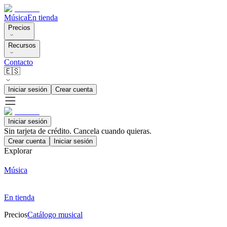
Música
En tienda
Precios
Recursos
Contacto
🇪🇸
Iniciar sesión
Crear cuenta
Iniciar sesión
Sin tarjeta de crédito. Cancela cuando quieras.
Crear cuenta
Iniciar sesión
Explorar
Música
En tienda
Precios
Catálogo musical