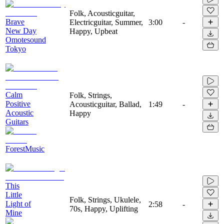
Folk, Acousticguitar,
Brave
Electricguitar, Summer,
3:00
-
New Day
Happy, Upbeat
Omotesound
Tokyo
Calm
Folk, Strings,
Positive
Acousticguitar, Ballad,
1:49
-
Acoustic
Happy
Guitars
ForestMusic
This
Little
Folk, Strings, Ukulele,
Light of
2:58
-
70s, Happy, Uplifting
Mine