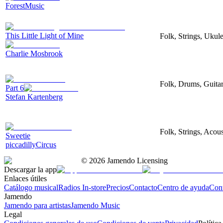
ForestMusic
This Little Light of Mine
Folk, Strings, Ukule
Charlie Mosbrook
Folk, Drums, Guitar
Part 6
Stefan Kartenberg
Folk, Strings, Acous
Sweetie
piccadillyCircus
©
2026
Jamendo Licensing
Descargar la app
Enlaces útiles
Catálogo musical
Radios In-store
Precios
Contacto
Centro de ayuda
Con
Jamendo
Jamendo para artistas
Jamendo Music
Legal