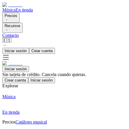
Música
En tienda
Precios
Recursos
Contacto
🇪🇸
Iniciar sesión
Crear cuenta
Iniciar sesión
Sin tarjeta de crédito. Cancela cuando quieras.
Crear cuenta
Iniciar sesión
Explorar
Música
En tienda
Precios
Catálogo musical