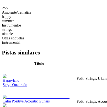
2:27
Ambiente/Temática
happy
summer
Instrumentos
strings
ukulele
Otras etiquetas
instrumental
Pistas similares
Título
Folk, Strings, Uku
Happyland
Serge Quadrado
Calm Positive Acoustic Guitars
Folk, Strings, Acous