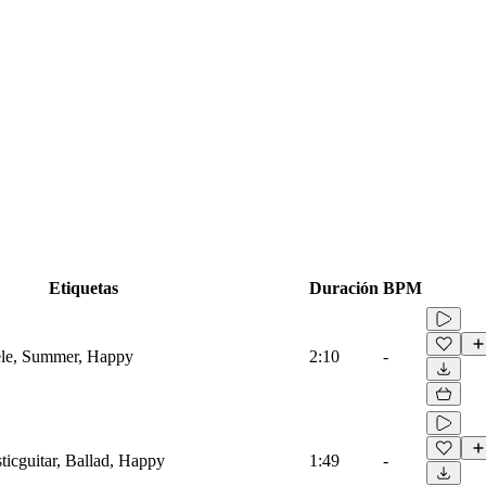
Etiquetas
Duración
BPM
lele, Summer, Happy
2:10
-
ticguitar, Ballad, Happy
1:49
-