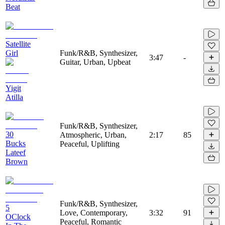
Beat
Satellite
Girl
Funk/R&B, Synthesizer,
3:47
-
Guitar, Urban, Upbeat
Yigit
Atilla
Funk/R&B, Synthesizer,
30
Atmospheric, Urban,
2:17
85
Bucks
Peaceful, Uplifting
Lateef
Brown
Funk/R&B, Synthesizer,
5
Love, Contemporary,
3:32
91
OClock
Peaceful, Romantic