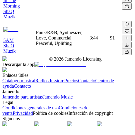
In The
Morning
ShaQ
Muzik
Funk/R&B, Synthesizer,
Love, Commercial,
3:44
91
5AM
Peaceful, Uplifting
ShaQ
Muzik
©
2026
Jamendo Licensing
Descargar la app
Enlaces útiles
Catálogo musical
Radios In-store
Precios
Contacto
Centro de
ayuda
Contacto
Jamendo
Jamendo para artistas
Jamendo Music
Legal
Condiciones generales de uso
Condiciones de
venta
Privacidad
Política de cookies
Infracción de copyright
Síguenos