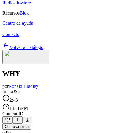
Radios In-store
Recursos
Blog
Centro de ayuda
Contacto
Volver al catálogo
WHY___
por
Ronald Bradley
funk/r&b
2:43
133 BPM
Content ID
Comprar pista
0:00