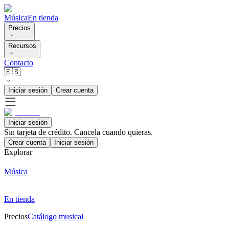
Música
En tienda
Precios
Recursos
Contacto
🇪🇸
Iniciar sesión
Crear cuenta
Iniciar sesión
Sin tarjeta de crédito. Cancela cuando quieras.
Crear cuenta
Iniciar sesión
Explorar
Música
En tienda
Precios
Catálogo musical