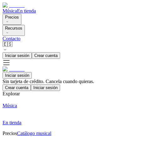
Música
En tienda
Precios
Recursos
Contacto
🇪🇸
Iniciar sesión
Crear cuenta
Iniciar sesión
Sin tarjeta de crédito. Cancela cuando quieras.
Crear cuenta
Iniciar sesión
Explorar
Música
En tienda
Precios
Catálogo musical