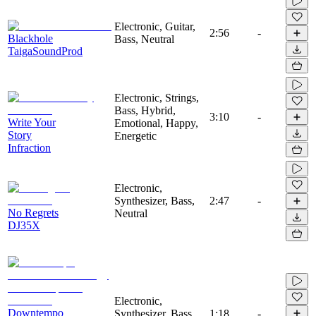
Electronic, Guitar,
2:56
-
Blackhole
Bass, Neutral
TaigaSoundProd
Electronic, Strings,
Bass, Hybrid,
3:10
-
Write Your
Emotional, Happy,
Story
Energetic
Infraction
Electronic,
Synthesizer, Bass,
2:47
-
No Regrets
Neutral
DJ35X
Electronic,
Downtempo
Synthesizer, Bass,
1:18
-