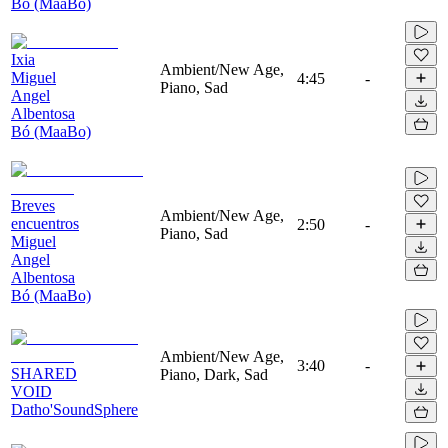
Bó (MaaBo)
Ixia
Ambient/New Age,
Miguel
4:45
-
Piano, Sad
Angel
Albentosa
Bó (MaaBo)
Breves
Ambient/New Age,
encuentros
2:50
-
Piano, Sad
Miguel
Angel
Albentosa
Bó (MaaBo)
Ambient/New Age,
3:40
-
SHARED
Piano, Dark, Sad
VOID
Datho'SoundSphere