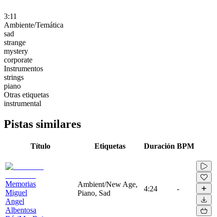
3:11
Ambiente/Temática
sad
strange
mystery
corporate
Instrumentos
strings
piano
Otras etiquetas
instrumental
Pistas similares
Título
Etiquetas
Duración
BPM
Memorias
Ambient/New Age,
4:24
-
Miguel
Piano, Sad
Angel
Albentosa