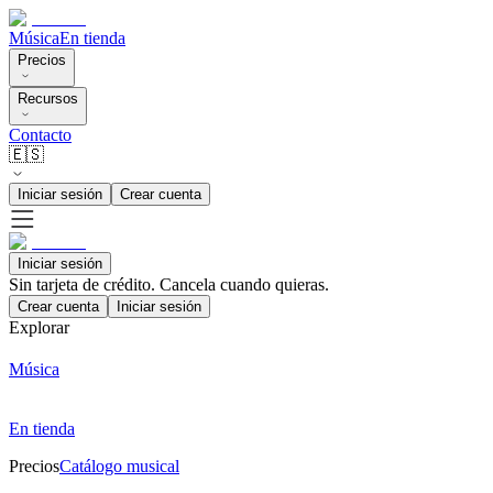
Música
En tienda
Precios
Recursos
Contacto
🇪🇸
Iniciar sesión
Crear cuenta
Iniciar sesión
Sin tarjeta de crédito. Cancela cuando quieras.
Crear cuenta
Iniciar sesión
Explorar
Música
En tienda
Precios
Catálogo musical