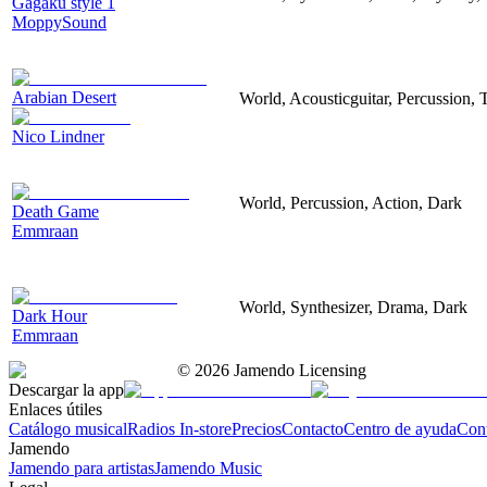
Gagaku style 1
MoppySound
Arabian Desert
World, Acousticguitar, Percussion, Tr
Nico Lindner
World, Percussion, Action, Dark
Death Game
Emmraan
World, Synthesizer, Drama, Dark
Dark Hour
Emmraan
©
2026
Jamendo Licensing
Descargar la app
Enlaces útiles
Catálogo musical
Radios In-store
Precios
Contacto
Centro de ayuda
Con
Jamendo
Jamendo para artistas
Jamendo Music