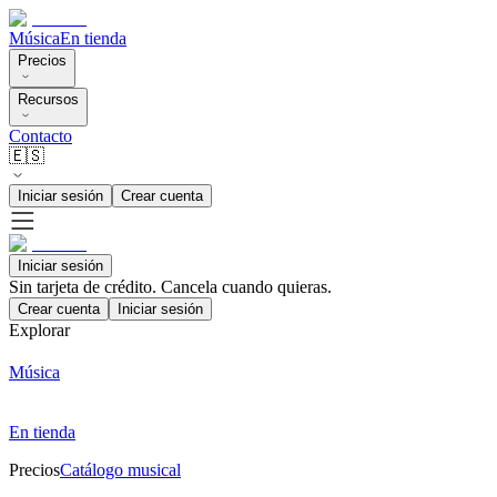
Música
En tienda
Precios
Recursos
Contacto
🇪🇸
Iniciar sesión
Crear cuenta
Iniciar sesión
Sin tarjeta de crédito. Cancela cuando quieras.
Crear cuenta
Iniciar sesión
Explorar
Música
En tienda
Precios
Catálogo musical