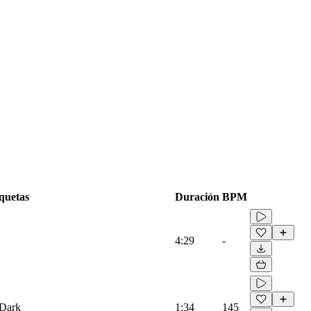
quetas
Duración
BPM
4:29
-
 Dark
1:34
145