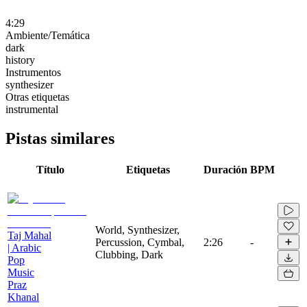
4:29
Ambiente/Temática
dark
history
Instrumentos
synthesizer
Otras etiquetas
instrumental
Pistas similares
Título
Etiquetas
Duración
BPM
World, Synthesizer,
Taj Mahal
Percussion, Cymbal,
2:26
-
| Arabic
Clubbing, Dark
Pop
Music
Praz
Khanal