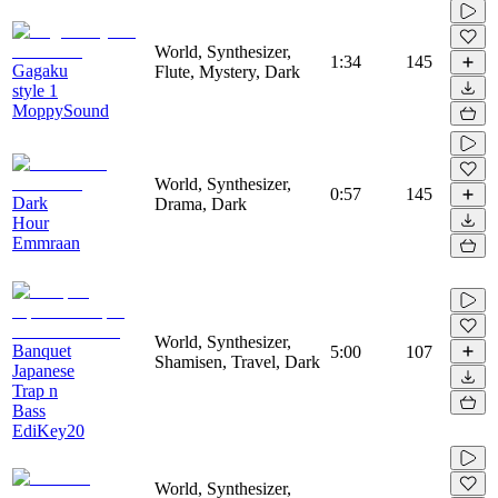
World, Synthesizer,
1:34
145
Gagaku
Flute, Mystery, Dark
style 1
MoppySound
World, Synthesizer,
0:57
145
Dark
Drama, Dark
Hour
Emmraan
World, Synthesizer,
Banquet
5:00
107
Shamisen, Travel, Dark
Japanese
Trap n
Bass
EdiKey20
World, Synthesizer,