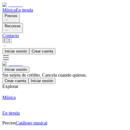
Música
En tienda
Precios
Recursos
Contacto
🇪🇸
Iniciar sesión
Crear cuenta
Iniciar sesión
Sin tarjeta de crédito. Cancela cuando quieras.
Crear cuenta
Iniciar sesión
Explorar
Música
En tienda
Precios
Catálogo musical