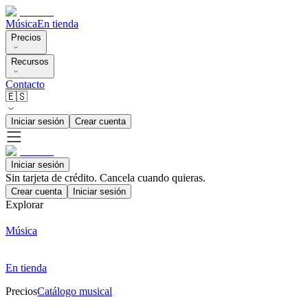
Música
En tienda
Precios
Recursos
Contacto
🇪🇸
Iniciar sesión
Crear cuenta
Iniciar sesión
Sin tarjeta de crédito. Cancela cuando quieras.
Crear cuenta
Iniciar sesión
Explorar
Música
En tienda
Precios
Catálogo musical