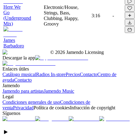
Here We
Electronic/House,
Go
Strings, Bass,
3:16
-
(Underground
Clubbing, Happy,
Mix)
Groovy
James
Barbadoro
©
2026
Jamendo Licensing
Descargar la app
Enlaces útiles
Catálogo musical
Radios In-store
Precios
Contacto
Centro de
ayuda
Contacto
Jamendo
Jamendo para artistas
Jamendo Music
Legal
Condiciones generales de uso
Condiciones de
venta
Privacidad
Política de cookies
Infracción de copyright
Síguenos