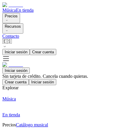
Música
En tienda
Precios
Recursos
Contacto
🇪🇸
Iniciar sesión
Crear cuenta
Iniciar sesión
Sin tarjeta de crédito. Cancela cuando quieras.
Crear cuenta
Iniciar sesión
Explorar
Música
En tienda
Precios
Catálogo musical