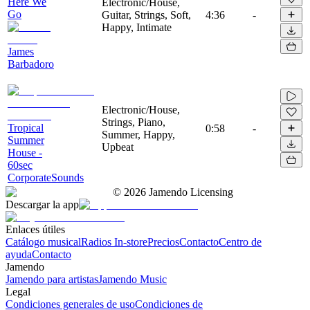
Here We
Electronic/House,
Go
Guitar, Strings, Soft,
4:36
-
Happy, Intimate
James
Barbadoro
Electronic/House,
Strings, Piano,
Tropical
0:58
-
Summer, Happy,
Summer
Upbeat
House -
60sec
CorporateSounds
©
2026
Jamendo Licensing
Descargar la app
Enlaces útiles
Catálogo musical
Radios In-store
Precios
Contacto
Centro de
ayuda
Contacto
Jamendo
Jamendo para artistas
Jamendo Music
Legal
Condiciones generales de uso
Condiciones de