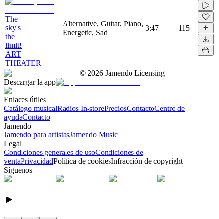
The
Alternative, Guitar, Piano,
sky's
3:47
115
Energetic, Sad
the
limit!
ART
THEATER
©
2026
Jamendo Licensing
Descargar la app
Enlaces útiles
Catálogo musical
Radios In-store
Precios
Contacto
Centro de
ayuda
Contacto
Jamendo
Jamendo para artistas
Jamendo Music
Legal
Condiciones generales de uso
Condiciones de
venta
Privacidad
Política de cookies
Infracción de copyright
Síguenos