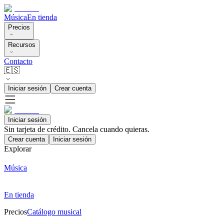
Música
En tienda
Precios
Recursos
Contacto
🇪🇸
Iniciar sesión
Crear cuenta
Iniciar sesión
Sin tarjeta de crédito. Cancela cuando quieras.
Crear cuenta
Iniciar sesión
Explorar
Música
En tienda
Precios
Catálogo musical