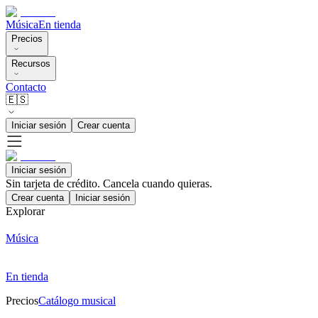
Música
En tienda
Precios
Recursos
Contacto
🇪🇸
Iniciar sesión
Crear cuenta
Iniciar sesión
Sin tarjeta de crédito. Cancela cuando quieras.
Crear cuenta
Iniciar sesión
Explorar
Música
En tienda
Precios
Catálogo musical