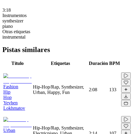
3:18
Instrumentos
synthesizer
piano
Otras etiquetas
instrumental
Pistas similares
Título
Etiquetas
Duración
BPM
Fashion
Hip-Hop/Rap, Synthesizer,
2:08
133
Hip
Urban, Happy, Fun
Hop
Yevhen
Lokhmatov
Hip-Hop/Rap, Synthesizer,
Urban
Electricpiano, Urban,
2:14
107