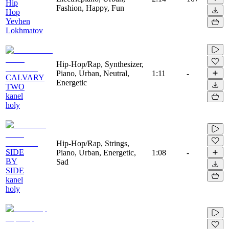
Hip
Fashion, Happy, Fun
Hop
Yevhen
Lokhmatov
Hip-Hop/Rap, Synthesizer,
Piano, Urban, Neutral,
1:11
-
CALVARY
Energetic
TWO
kanel
holy
Hip-Hop/Rap, Strings,
SIDE
Piano, Urban, Energetic,
1:08
-
BY
Sad
SIDE
kanel
holy