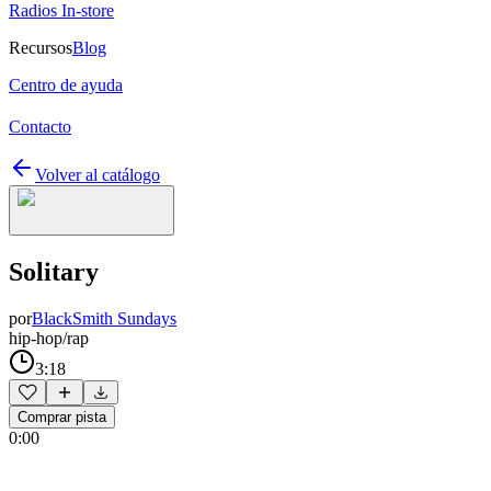
Radios In-store
Recursos
Blog
Centro de ayuda
Contacto
Volver al catálogo
Solitary
por
BlackSmith Sundays
hip-hop/rap
3:18
Comprar pista
0:00